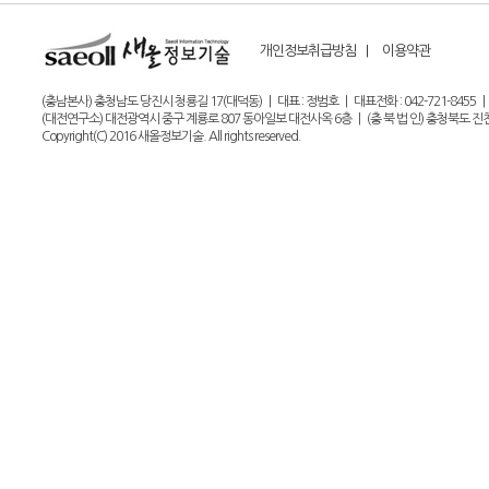
개인정보취급방침 |
이용약관
(충남본사) 충청남도 당진시 청룡길 17(대덕동) | 대표 : 정범호 | 대표전화 : 042-721-8455 | 팩스 : 0
(대전연구소) 대전광역시 중구 계룡로 807 동아일보 대전사옥 6층 | (충 북 법 인) 충청북도 진천군 
Copyright(C) 2016 새올정보기술. All rights reserved.