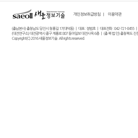
개인정보취급방침 |
이용약관
(충남본사) 충청남도 당진시 청룡길 17(대덕동) | 대표 : 정범호 | 대표전화 : 042-721-8455 | 팩스 : 0
(대전연구소) 대전광역시 중구 계룡로 807 동아일보 대전사옥 6층 | (충 북 법 인) 충청북도 진천군 
Copyright(C) 2016 새올정보기술. All rights reserved.