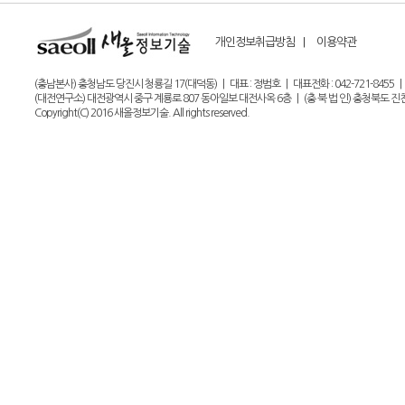
개인정보취급방침 |
이용약관
(충남본사) 충청남도 당진시 청룡길 17(대덕동) | 대표 : 정범호 | 대표전화 : 042-721-8455 | 팩스 : 0
(대전연구소) 대전광역시 중구 계룡로 807 동아일보 대전사옥 6층 | (충 북 법 인) 충청북도 진천군 
Copyright(C) 2016 새올정보기술. All rights reserved.