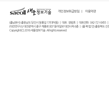
개인정보취급방침 |
이용약관
(충남본사) 충청남도 당진시 청룡길 17(대덕동) | 대표 : 정범호 | 대표전화 : 042-721-8455 | 팩스 : 0
(대전연구소) 대전광역시 중구 계룡로 807 동아일보 대전사옥 6층 | (충 북 법 인) 충청북도 진천군 
Copyright(C) 2016 새올정보기술. All rights reserved.