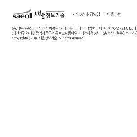
개인정보취급방침 |
이용약관
(충남본사) 충청남도 당진시 청룡길 17(대덕동) | 대표 : 정범호 | 대표전화 : 042-721-8455 | 팩스 : 0
(대전연구소) 대전광역시 중구 계룡로 807 동아일보 대전사옥 6층 | (충 북 법 인) 충청북도 진천군 
Copyright(C) 2016 새올정보기술. All rights reserved.